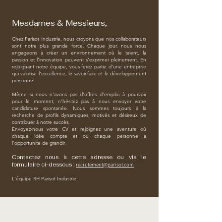
Mesdames & Messieurs,
Chez Parisot Industrie, nous croyons que nos collaborateurs
sont notre plus grande force. Chaque jour, nous nous
engageons à créer un environnement où le talent, la
passion et l'innovation peuvent s'exprimer pleinement. En
rejoignant notre équipe, vous ferez partie d'une entreprise
qui valorise l'excellence, le savoir-faire et le développement
personnel.
Même si nous n'avons pas d'offres d'emploi à pourvoir
pour le moment, n'hésitez pas à nous envoyer votre
candidature spontanée. Nous sommes toujours à la
recherche de profils dynamiques, motivés et désireux de
contribuer à notre succès.
Envoyez-nous votre CV et rejoignez une aventure où
chaque idée compte et où chaque personne a
l'opportunité de grandir.
Contactez nous à cette adresse ou via le
formulaire ci-dessous :
recrutement@parisot.com
L'équipe RH Parisot Industrie.