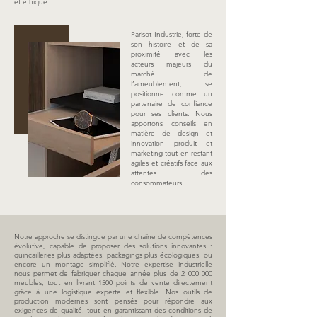
et éthique.
Parisot Industrie, forte de
son histoire et de sa
proximité avec les
acteurs majeurs du
marché de
l’ameublement, se
positionne comme un
partenaire de confiance
pour ses clients. Nous
apportons conseils en
matière de design et
innovation produit et
marketing tout en restant
agiles et créatifs face aux
attentes des
consommateurs.
Notre approche se distingue par une chaîne de compétences
évolutive, capable de proposer des solutions innovantes :
quincailleries plus adaptées, packagings plus écologiques, ou
encore un montage simplifié. Notre expertise industrielle
nous permet de fabriquer chaque année plus de
2 000 000
meubles, tout en livrant 1500 points de vente directement
grâce à une logistique experte et flexible. Nos outils de
production modernes sont pensés pour répondre aux
exigences de qualité, tout en garantissant des conditions de