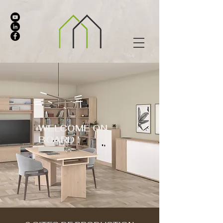
WELCOME ON
BOARD !