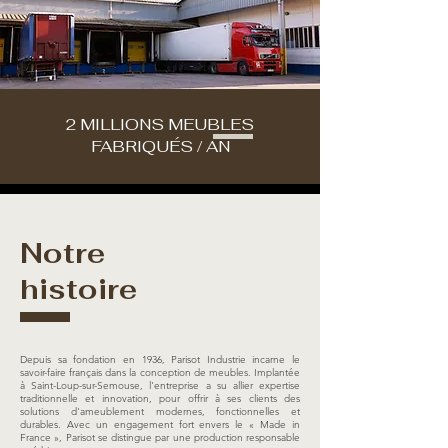
2 MILLIONS MEUBLES
FABRIQUÉS / AN
Notre
histoire
Depuis sa fondation en 1936, Parisot Industrie incarne le
savoir-faire français dans la conception de meubles. Implantée
à Saint-Loup-sur-Semouse, l'entreprise a su allier expertise
traditionnelle et innovation, pour offrir à ses clients des
solutions d'ameublement modernes, fonctionnelles et
durables. Avec un engagement fort envers le « Made in
France », Parisot se distingue par une production responsable