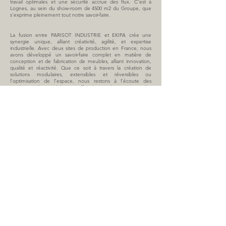
travail optimales et une sécurité accrue des flux. C’est à
Lognes, au sein du show-room de 4500 m2 du Groupe, que
s’exprime pleinement tout notre savoir-faire.
La fusion entre PARISOT INDUSTRIE et EKIPA crée une
synergie unique, alliant créativité, agilité, et expertise
industrielle. Avec deux sites de production en France, nous
avons développé un savoir-faire complet en matière de
conception et de fabrication de meubles, alliant innovation,
qualité et réactivité. Que ce soit à travers la création de
solutions modulaires, extensibles et réversibles ou
l’optimisation de l’espace, nous restons à l’écoute des
tendances du marché pour offrir des produits toujours plus
performants.