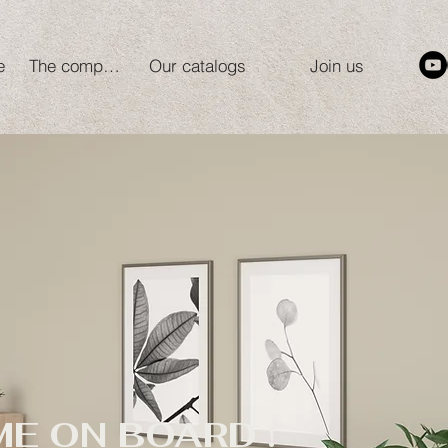
e
The company
Our catalogs
Join us
E ON BOARD !